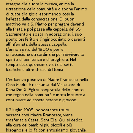
insegna alle suore la musica, anima la
ricreazione della comunità e dispone l’animo
di tutte alla gioia, esprimendo così la
bellezza della consacrazione. Di buon
mattino va a S. Pietro per pregare davanti
alla Pietà e poi passa alla cappella del SS.
Sacramento e sosta in adorazione; il suo
posto preferito è l’inginocchiatoio davanti
all’inferriata della stessa cappella.
L’anno santo del 1900 è per lei
un’occasione straordinaria per ravvivare lo
spirito di penitenza e di preghiera. Nel
tempo della quaresima visita le sette
basiliche e altre chiese di Roma.
L’influenza positiva di Madre Francesca nella
Casa Madre è riassunta dal Visitatore di
Papa Pio X. Egli si congratula dello spirito
che regna nella comunità e incita le suore a
continuare ad essere serene e gioiose.
Il 2 luglio 1905, nonostante i suoi
sessant’anni Madre Francesca, viene
trasferita a Castel Sant’Elia. Qui si dedica
alla cura dei bambini più piccoli e più
bisognosi e lo fa con entusiasmo giovanile.