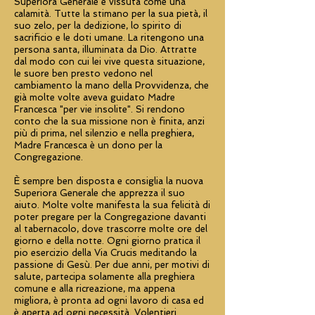
Superiora Generale è vissuta come una
calamità. Tutte la stimano per la sua pietà, il
suo zelo, per la dedizione, lo spirito di
sacrificio e le doti umane. La ritengono una
persona santa, illuminata da Dio. Attratte
dal modo con cui lei vive questa situazione,
le suore ben presto vedono nel
cambiamento la mano della Provvidenza, che
già molte volte aveva guidato Madre
Francesca "per vie insolite". Si rendono
conto che la sua missione non è finita, anzi
più di prima, nel silenzio e nella preghiera,
Madre Francesca è un dono per la
Congregazione.
È sempre ben disposta e consiglia la nuova
Superiora Generale che apprezza il suo
aiuto. Molte volte manifesta la sua felicità di
poter pregare per la Congregazione davanti
al tabernacolo, dove trascorre molte ore del
giorno e della notte. Ogni giorno pratica il
pio esercizio della Via Crucis meditando la
passione di Gesù. Per due anni, per motivi di
salute, partecipa solamente alla preghiera
comune e alla ricreazione, ma appena
migliora, è pronta ad ogni lavoro di casa ed
è aperta ad ogni necessità. Volentieri