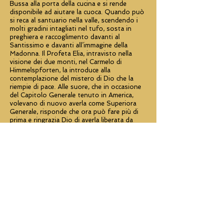
Bussa alla porta della cucina e si rende
disponibile ad aiutare la cuoca. Quando può
si reca al santuario nella valle, scendendo i
molti gradini intagliati nel tufo, sosta in
preghiera e raccoglimento davanti al
Santissimo e davanti all’immagine della
Madonna. Il Profeta Elia, intravisto nella
visione dei due monti, nel Carmelo di
Himmelspforten, la introduce alla
contemplazione del mistero di Dio che la
riempie di pace. Alle suore, che in occasione
del Capitolo Generale tenuto in America,
volevano di nuovo averla come Superiora
Generale, risponde che ora può fare più di
prima e ringrazia Dio di averla liberata da
questo ufficio.
CHIUDI
...