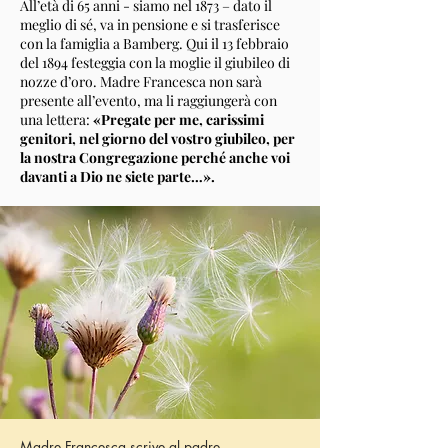
All’età di 65 anni - siamo nel 1873 – dato il
meglio di sé, va in pensione e si trasferisce
con la famiglia a Bamberg. Qui il 13 febbraio
del 1894 festeggia con la moglie il giubileo di
nozze d’oro. Madre Francesca non sarà
presente all’evento, ma li raggiungerà con
una lettera:
«Pregate per me, carissimi
genitori, nel giorno del vostro giubileo, per
la nostra Congregazione perché anche voi
davanti a Dio ne siete parte…».
Madre Francesca scrive al padre