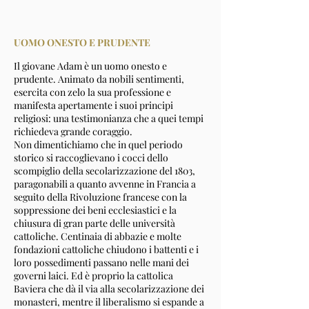
UOMO ONESTO E PRUDENTE
Il giovane Adam è un uomo onesto e
prudente. Animato da nobili sentimenti,
esercita con zelo la sua professione e
manifesta apertamente i suoi principi
religiosi: una testimonianza che a quei tempi
richiedeva grande coraggio.
Non dimentichiamo che in quel periodo
storico si raccoglievano i cocci dello
scompiglio della secolarizzazione del 1803,
paragonabili a quanto avvenne in Francia a
seguito della Rivoluzione francese con la
soppressione dei beni ecclesiastici e la
chiusura di gran parte delle università
cattoliche. Centinaia di abbazie e molte
fondazioni cattoliche chiudono i battenti e i
loro possedimenti passano nelle mani dei
governi laici. Ed è proprio la cattolica
Baviera che dà il via alla secolarizzazione dei
monasteri, mentre il liberalismo si espande a