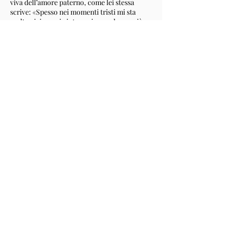
viva dell’amore paterno, come lei stessa
scrive: «Spesso nei momenti tristi mi sta
molto vicino, mi aiuta e mi consola, perciò
come gratitudine gli offro preghiere e
sacrifici».