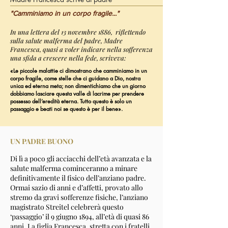
"Camminiamo
in un corpo fragile..."
In una lettera del 13 novembre 1886,
riflettendo
sulla salute malferma del padre, Madre
Francesca, quasi a voler indicare nella sofferenza
una sfida a crescere nella fede, scriveva:
«Le piccole malattie
ci dimostrano che camminiamo in un
corpo fragile, come stelle che ci guidano a Dio, nostra
unica ed eterna meta;
non dimentichiamo
che un giorno
dobbiamo lasciare questa valle di lacrime per prendere
possesso dell’eredità eterna. Tutto questo è solo un
passaggio e beati noi se questo è per il bene».
UN PADRE BUONO
Di lì a poco gli acciacchi dell’età avanzata e la
salute malferma cominceranno a minare
definitivamente il fisico dell’anziano padre.
Ormai sazio di anni e d’affetti, provato allo
stremo da gravi sofferenze fisiche, l’anziano
magistrato Streitel celebrerà questo
‘passaggio’ il 9 giugno 1894, all’età di quasi 86
anni. La figlia Francesca, stretta con i fratelli