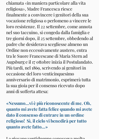
chiamata «in maniera particolare alla vita
religiosa», Madre Francesca riesce
finalmente a convincere i genitori della sua
vocazione religiosa o perlomeno a vincere le
loro resistenze. Il 22 settembre, come annota
nel suo taccuino, si congeda dalla famiglia e
tre giorni dopo, il 25 settembre, obbedendo al
padre che desiderava scegliesse almeno un
Ordine non eccessivamente austero, entra
tra le Suore Francescane di Maria Stern ad
Augsburg e il 17 ottobre inizia il Postulandato.
Più tardi, nel 1869, scrivendo ai genitori in
occasione del loro venticinquesimo
anniversario di matrimonio, esprimerà tutta
la sua gioia per il consenso ricevuto dopo
anni di sofferta attesa:
«Nessuno…vi è più riconoscente di me. Oh,
quanto mi avete fatta felice quando mi avete
dato il consenso di entrare in un ordine
religioso! Sì, il cielo vi benedirà per tutto
quanto avete fatto…»
La giovane ventiduenne conosceva molto