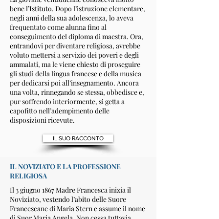
bene l’Istituto. Dopo l’istruzione elementare,
negli anni della sua adolescenza, lo aveva
frequentato come alunna fino al
conseguimento del diploma di maestra. Ora,
entrandovi per diventare religiosa, avrebbe
voluto mettersi a servizio dei poveri e degli
ammalati, ma le viene chiesto di proseguire
gli studi della lingua francese e della musica
per dedicarsi poi all’insegnamento. Ancora
una volta, rinnegando se stessa, obbedisce e,
pur soffrendo interiormente, si getta a
capofitto nell’adempimento delle
disposizioni ricevute.
IL SUO RACCONTO
IL NOVIZIATO E LA PROFESSIONE
RELIGIOSA
Il 3 giugno 1867 Madre Francesca inizia il
Noviziato, vestendo l’abito delle Suore
Francescane di Maria Stern e assume il nome
di Suor Maria Angela. Non cessa tuttavia