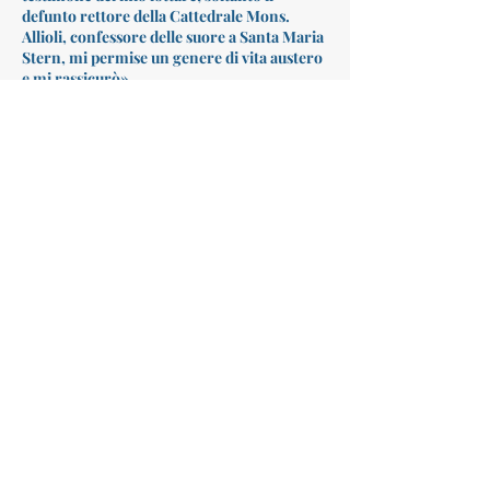
defunto rettore della Cattedrale Mons.
Allioli, confessore delle suore a Santa Maria
Stern, mi permise un genere di vita austero
e mi rassicurò».
Nel crogiuolo di questa inquietudine e
fermamente decisa a cercare e seguire la
volontà di Dio, l’8 giugno 1868 emette i voti
religiosi: «Giunsi alla santa Professione»,
scrive.
FRANCESCA STREITEL
...gioventù ben spesa,
VERSO METE PIÙ ALTE
"VOLARE"
E TU?