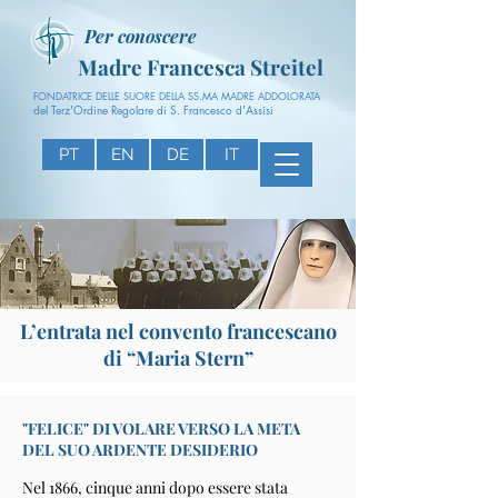
Per conoscere
Madre Francesca Streitel
FONDATRICE DELLE SUORE DELLA SS.MA MADRE ADDOLORATA
del Terz'Ordine Regolare di S. Francesco d'Assisi
PT
EN
DE
IT
L’entrata nel convento francescano
di “Maria Stern”
"FELICE" DI VOLARE VERSO LA META
DEL SUO ARDENTE DESIDERIO
Nel 1866, cinque anni dopo essere stata