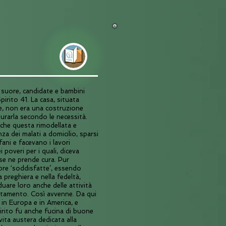
suore, candidate e bambini
pirito 41. La casa, situata
ne, non era una costruzione
urarla secondo le necessità.
nche questa rimodellata e
za dei malati a domicilio, sparsi
fani e facevano i lavori
 poveri per i quali, diceva
e ne prende cura. Pur
mpre ‘soddisfatte’, essendo
a preghiera e nella fedeltà,
uare loro anche delle attività
ntamento. Così avvenne. Da qui
 in Europa e in America, e
irito fu anche fucina di buone
ita austera dedicata alla