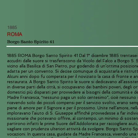
1885
ROMA
Borgo Santo Spirito 41
1885 ROMA Borgo Santo Spirito 41 Dal 1° dicembre 1885 trentasei 
accuditi dalle suore si trasferiscono da Vicolo del Falco a Borgo S. S
vicino alla Basilica di San Pietro, pur godendo di un’ottima posizio
adatta per un convento. Si decise comunque di acquistarla e ristrutt
Alcuni anni dopo fu comperata per il noviziato la casa di fronte e a
restaurata. A Borgo Santo Spirito le suore si dedicavano all’assisten
in diverse parti della città, si occupavano dei bambini poveri, degli or
domestici più disparati per provvedere ai bisogni della comunità e dei
Madre Francesca, “nessuno paga un solo centesimo”, cioè nessuno s
ricevendo solo dei piccoli compensi per il servizio svolto, erano se
piene di amore per il Signore e per il prossimo. Unite nell’amore, nell
imploravano l’aiuto di S. Giuseppe affinché provvedesse a far individ
missionarie che potevano offrire, al contempo, un minimo di soste
partirono infatti le prime Suore dell’Addolorata per raccogliere aiuti,
vagliare con prudenza ulteriori attività da svolgere. Borgo Santo Sp
vocazioni. In questa casa, guidate da Madre Francesca, vivendo una v