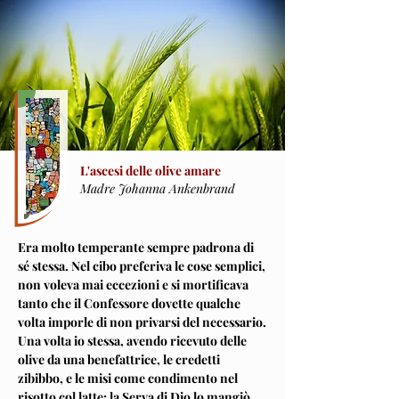
L'ascesi delle olive amare
Madre Johanna Ankenbrand
Era molto temperante sempre padrona di
sé stessa. Nel cibo preferiva le cose semplici,
non voleva mai eccezioni e si mortificava
tanto che il Confessore dovette qualche
volta imporle di non privarsi del necessario.
Una volta io stessa, avendo ricevuto delle
olive da una benefattrice, le credetti
zibibbo, e le misi come condimento nel
risotto col latte: la Serva di Dio lo mangiò