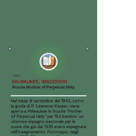
1941
MILWAUKEE, WISCONSIN
Scuola Mother of Perpetual Help
Nel mese di settembre del 1942, sotto
la guida di P. Lawrence Kasper, viene
aperta a Milwaukee la Scuola “Mother
of Perpetual Help” per 152 bambini: un
ulteriore impegno pastorale per le
suore che già dal 1935 erano impegnate
nell’insegnamento. Purtroppo, negli