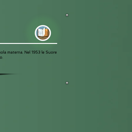
uola materna. Nel 1953 le Suore
o.