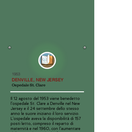
1953
DENVILLE, NEW JERSEY
Ospedale St. Clare
Il 12 agosto del 1953 viene benedetto
l’ospedale St. Clare a Denville nel New
Jersey e il 24 settembre dello stesso
anno le suore iniziano il loro servizio.
L’ospedale aveva la disponibilità di 157
posti letto, compreso il reparto di
maternità e nel 1960, con l’aumentare