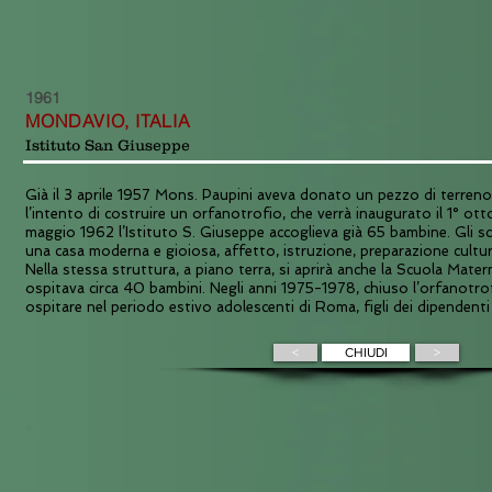
1961
MONDAVIO, ITALIA
Istituto San Giuseppe
Già il 3 aprile 1957 Mons. Paupini aveva donato un pezzo di terren
l’intento di costruire un orfanotrofio, che verrà inaugurato il 1° ott
maggio 1962 l’Istituto S. Giuseppe accoglieva già 65 bambine. Gli sco
una casa moderna e gioiosa, affetto, istruzione, preparazione cultura
Nella stessa struttura, a piano terra, si aprirà anche la Scuola Matern
ospitava circa 40 bambini. Negli anni 1975-1978, chiuso l’orfanotrof
ospitare nel periodo estivo adolescenti di Roma, figli dei dipendenti 
<
CHIUDI
>