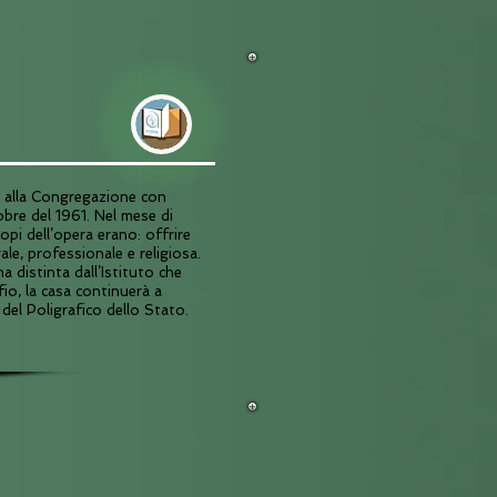
o alla Congregazione con
obre del 1961. Nel mese di
pi dell’opera erano: offrire
le, professionale e religiosa.
a distinta dall’Istituto che
io, la casa continuerà a
del Poligrafico dello Stato.