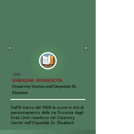
1968
WABASHA, MINNESOTA
Creativity Center nell’Ospedale St.
Elisabet
Dall’8 marzo del 1968 le suore in età di
pensionamento delle tre Province degli
Stati Uniti risiedono nel Creativity
Center nell’Ospedale St. Elisabeth.