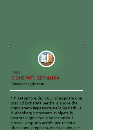
1990
EICHSTÄTT, GERMANIA
Casa per i giovani
Il 1° settembre del 1990 si acquista una
casa ad Eichstätt perché le suore che
prima erano impegnate nella Realschule
di Abenberg potessero svolgere la
pastorale giovanile e vocazionale. I
giovani vengono accolti per tempi di
riflessione, preghiera, meditazione, per