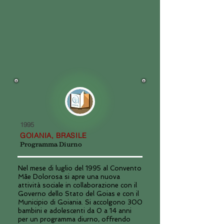
1995
GOIANIA, BRASILE
Programma Diurno
Nel mese di luglio del 1995 al Convento
Mãe Dolorosa si apre una nuova
attività sociale in collaborazione con il
Governo dello Stato del Goias e con il
Municipio di Goiania. Si accolgono 300
bambini e adolescenti da 0 a 14 anni
per un programma diurno, offrendo