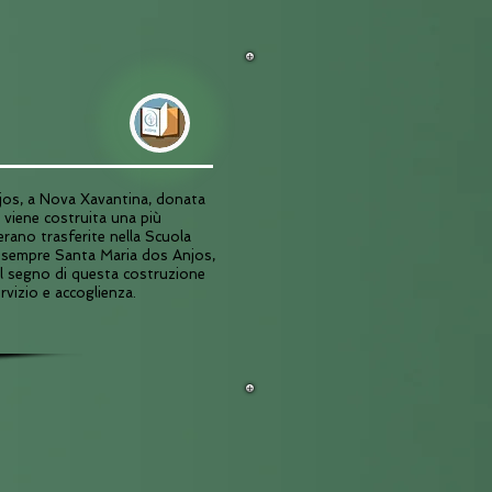
njos, a Nova Xavantina, donata
e viene costruita una più
erano trasferite nella Scuola
ta sempre Santa Maria dos Anjos,
el segno di questa costruzione
rvizio e accoglienza.