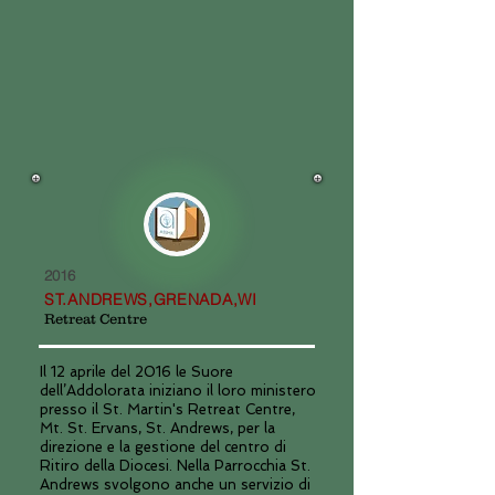
2016
ST.ANDREWS,GRENADA,WI
Retreat Centre
Il 12 aprile del 2016 le Suore
dell’Addolorata iniziano il loro ministero
presso il St. Martin's Retreat Centre,
Mt. St. Ervans, St. Andrews, per la
direzione e la gestione del centro di
Ritiro della Diocesi. Nella Parrocchia St.
Andrews svolgono anche un servizio di